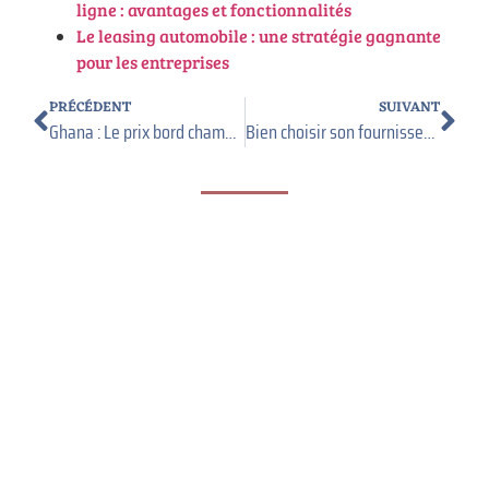
ligne : avantages et fonctionnalités
Le leasing automobile : une stratégie gagnante
pour les entreprises
PRÉCÉDENT
SUIVANT
Ghana : Le prix bord champ du cacao grimpe de 21%, quels impacts sur la filière nationale ?
Bien choisir son fournisseur de produits de nettoyage professionnels : le guide complet
Pour les indépendants, freelances, consultants et
dirigeants de petites structures, l’anglais des
affaires est devenu une compétence clé. Répondre
à un client international, participer à une
visioconférence, négocier un partenariat ou
présenter une offre en anglais demande bien plus
qu’un simple niveau scolaire. Il faut être capable de
s’exprimer avec aisance, de comprendre les codes
[…]