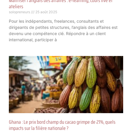
Maîtriser l’anglais des affaires : e‑learning, cours live et
ateliers
solopreneurs
25 août 2025
Pour les indépendants, freelances, consultants et
dirigeants de petites structures, l’anglais des affaires est
devenu une compétence clé. Répondre à un client
international, participer à
Ghana : Le prix bord champ du cacao grimpe de 21%, quels
impacts sur la filière nationale ?