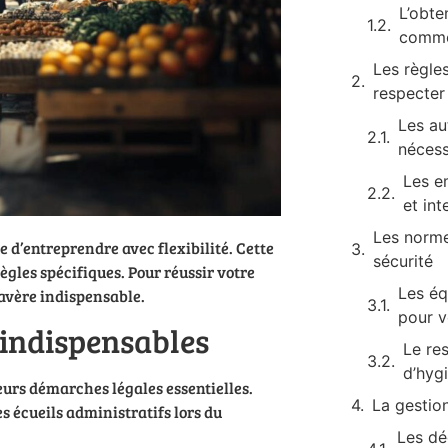
L’obte
comme
Les règles
respecter
Les au
nécess
Les e
et int
Les norme
d’entreprendre avec flexibilité. Cette
sécurité
ègles spécifiques. Pour réussir votre
Les éq
’avère indispensable.
pour v
indispensables
Le re
d’hyg
eurs démarches légales essentielles.
La gestion
 écueils administratifs lors du
Les dé