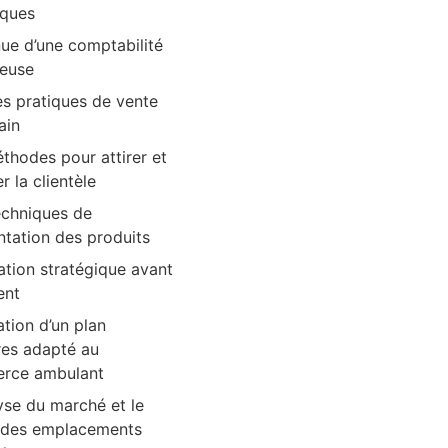
iques
nue d’une comptabilité
reuse
s pratiques de vente
ain
thodes pour attirer et
er la clientèle
echniques de
ntation des produits
ation stratégique avant
ent
ation d’un plan
ires adapté au
rce ambulant
yse du marché et le
 des emplacements