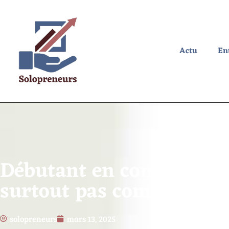
Actu
En
Débutant en commerce no
surtout pas commettre
solopreneurs
mars 13, 2025