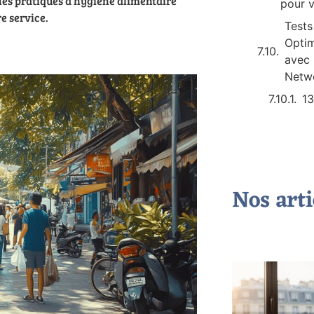
nes pratiques d’hygiène alimentaire
pour v
e service.
Tests
Optim
avec 
Netwo
1
Nos arti