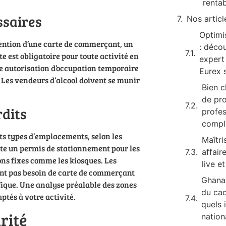
renta
ssaires
Nos articl
Optimi
tention d’une carte de commerçant, un
: déco
e est obligatoire pour toute activité en
expert
e autorisation d’occupation temporaire
Eurex 
 Les vendeurs d’alcool doivent se munir
Bien c
de pr
rdits
profes
compl
s types d’emplacements, selon les
Maîtri
ite un permis de stationnement pour les
affair
ions fixes comme les kiosques. Les
live et
’ont pas besoin de carte de commerçant
Ghana 
fique. Une analyse préalable des zones
du ca
ptés à votre activité.
quels 
rité
nation