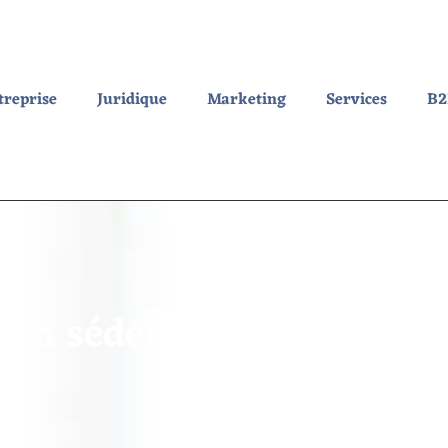
treprise
Juridique
Marketing
Services
B
n sédentaire ? Les erre