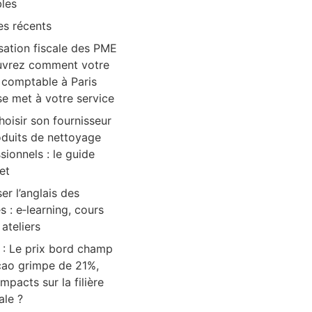
bles
es récents
sation fiscale des PME
uvrez comment votre
 comptable à Paris
se met à votre service
hoisir son fournisseur
oduits de nettoyage
sionnels : le guide
et
ser l’anglais des
es : e‑learning, cours
 ateliers
: Le prix bord champ
cao grimpe de 21%,
impacts sur la filière
ale ?