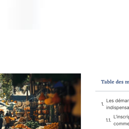
Table des m
Les démar
indispens
L’inscr
commer