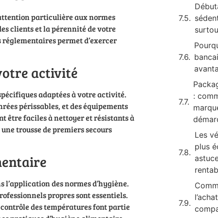
Début
attention particulière aux normes
sédent
des clients et la pérennité de votre
surto
s réglementaires permet d’exercer
Pourqu
bancai
otre activité
avanta
Packag
pécifiques adaptées à votre activité.
: comm
nrées périssables, et des équipements
marque
t être faciles à nettoyer et résistants à
démar
 une trousse de premiers secours
Les vé
plus 
mentaire
astuce
rentab
s l’application des normes d’hygiène.
Commen
rofessionnels propres sont essentiels.
l’acha
le contrôle des températures font partie
compac