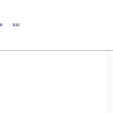
2B
B2C
urs à ne