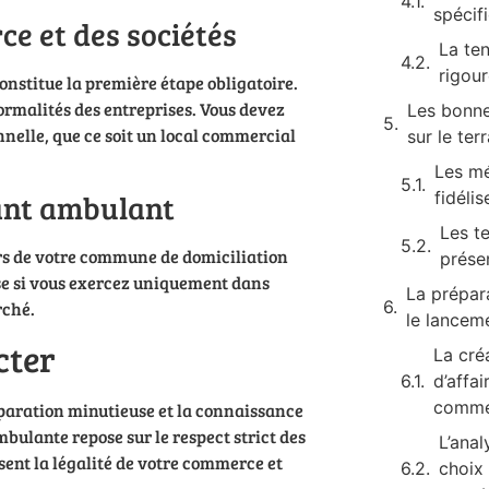
spécif
ce et des sociétés
La te
rigou
onstitue la première étape obligatoire.
formalités des entreprises. Vous devez
Les bonne
nnelle, que ce soit un local commercial
sur le terr
Les mé
çant ambulant
fidélis
Les t
ors de votre commune de domiciliation
prése
uise si vous exercez uniquement dans
La prépar
rché.
le lancem
cter
La cré
d’affa
comme
paration minutieuse et la connaissance
bulante repose sur le respect strict des
L’anal
sent la légalité de votre commerce et
choix