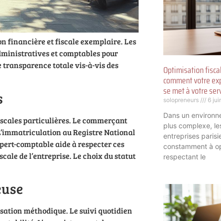
n financière et fiscale exemplaire. Les
dministratives et comptables pour
e transparence totale vis-à-vis des
Optimisation fisca
comment votre exp
se met à votre ser
s
solopreneurs
6 jui
Dans un environn
iscales particulières. Le commerçant
plus complexe, le
 L’immatriculation au Registre National
entreprises paris
pert-comptable aide à respecter ces
constamment à opti
cale de l’entreprise. Le choix du statut
respectant le
euse
ation méthodique. Le suivi quotidien